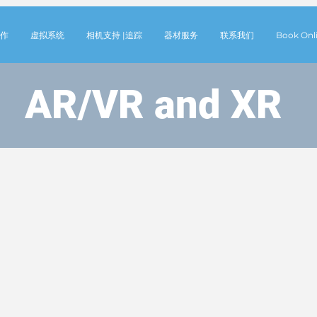
作
虚拟系统
相机支持 |追踪
器材服务
联系我们
Book Onl
AR/VR and XR